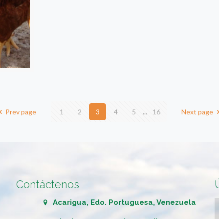
Prev page
1
2
3
4
5
...
16
Next page
Contáctenos
Acarigua, Edo. Portuguesa, Venezuela