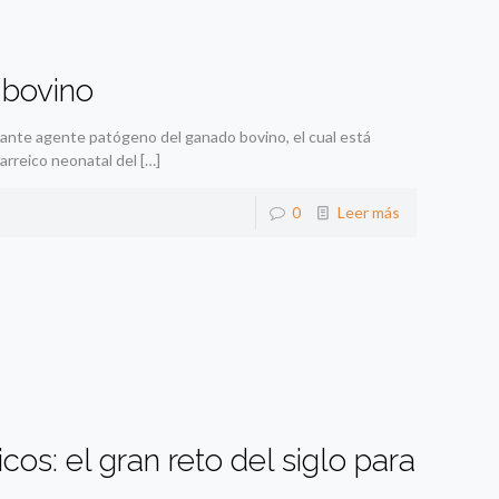
 bovino
nte agente patógeno del ganado bovino, el cual está
arreico neonatal del
[…]
0
Leer más
icos: el gran reto del siglo para