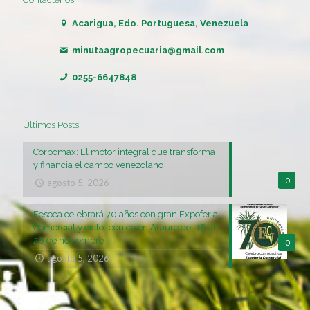
Acarigua, Edo. Portuguesa, Venezuela
minutaagropecuaria@gmail.com
0255-6647848
Últimos Posts
Corpomax: El motor integral que transforma
y financia el campo venezolano
0
agosto 5, 2026
Fesoca celebrará 70 años con gran Expoferia
Comercial y ciclo técnico en Araure del 18 al
20 de noviembre
0
agosto 5, 2026