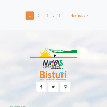
1
2
3
...
45
Next page
Contáctenos