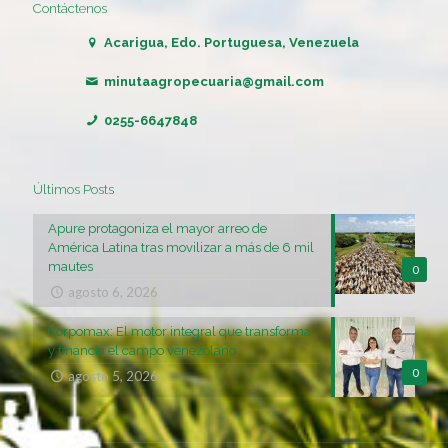
Contáctenos
Acarigua, Edo. Portuguesa, Venezuela
minutaagropecuaria@gmail.com
0255-6647848
Últimos Posts
Apure protagoniza el mayor arreo de
América Latina tras movilizar a más de 6 mil
mautes
0
agosto 6, 2026
Corpomax: El motor integral que transforma
y financia el campo venezolano
0
agosto 5, 2026