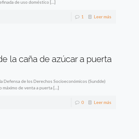
refinada de uso doméstico
[…]
1
Leer más
 de la caña de azúcar a puerta
 la Defensa de los Derechos Socioeconómicos (Sundde)
cio máximo de venta a puerta
[…]
0
Leer más