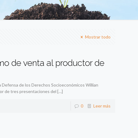
Mostrar todo
o de venta al productor de
la Defensa de los Derechos Socioeconómicos Willian
or de tres presentaciones del
[…]
0
Leer más