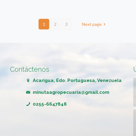
1
2
3
Next page
Contáctenos
Acarigua, Edo. Portuguesa, Venezuela
minutaagropecuaria@gmail.com
0255-6647848