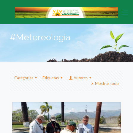
#Metereología
Categorias
Etiquetas
Autores
Mostrar todo