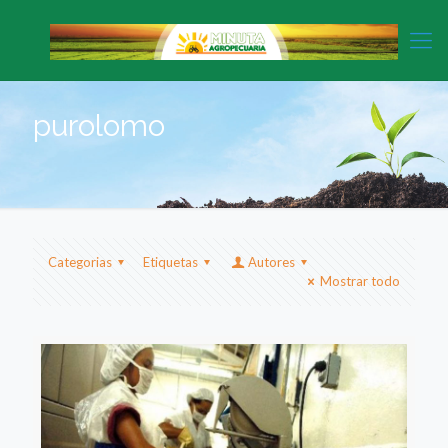
purolomo
Categorias
Etiquetas
Autores
Mostrar todo