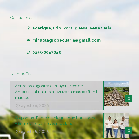
Contáctenos
Acarigua, Edo. Portuguesa, Venezuela
minutaagropecuaria@gmail.com
0255-6647848
Últimos Posts
Apure protagoniza el mayor arreo de
América Latina tras movilizar a más de 6 mil
mautes
0
agosto 6, 2026
Corpomax: El motor integral que transforma
y financia el campo venezolano
0
agosto 5, 2026