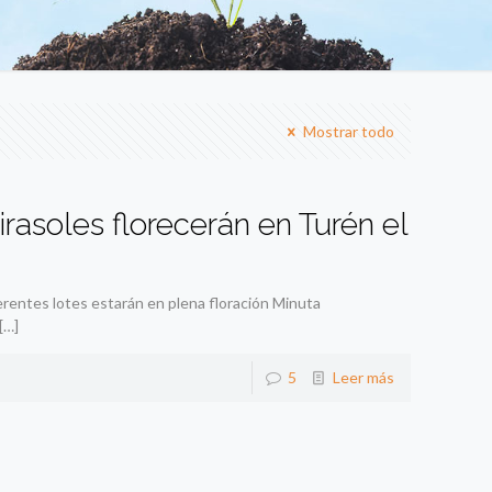
Mostrar todo
soles florecerán en Turén el
erentes lotes estarán en plena floración Minuta
[…]
5
Leer más