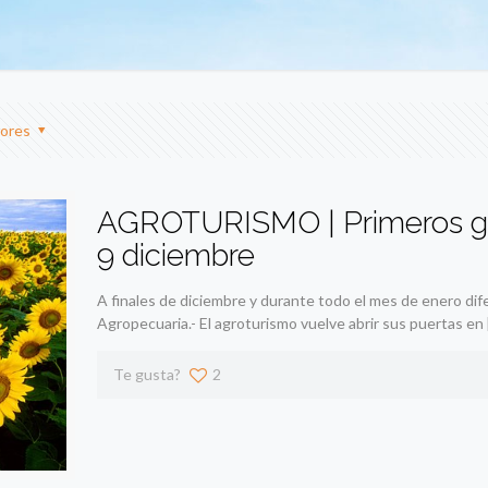
ores
AGROTURISMO | Primeros gira
9 diciembre
A finales de diciembre y durante todo el mes de enero dif
Agropecuaria.- El agroturismo vuelve abrir sus puertas en
Te gusta?
2