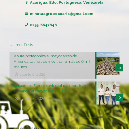
Acarigua, Edo. Portuguesa, Venezuela
minutaagropecuaria@gmail.com
0255-6647848
Últimos Posts
Apure protagoniza el mayor arreo de
América Latina tras movilizar a más de 6 mil
mautes
0
agosto 6, 2026
Corpomax: El motor integral que transforma
y financia el campo venezolano
0
agosto 5, 2026