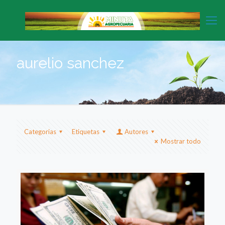
aurelio sanchez
Categorias
Etiquetas
Autores
Mostrar todo