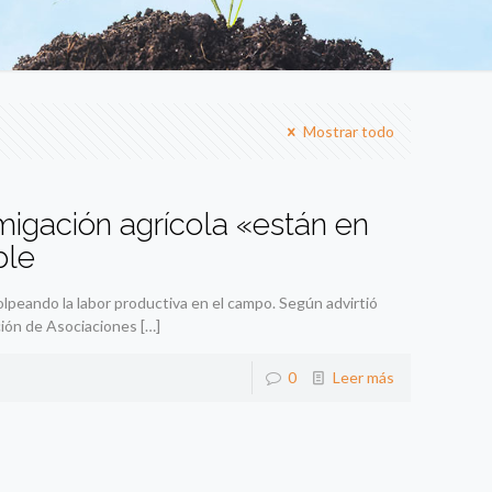
Mostrar todo
migación agrícola «están en
ble
lpeando la labor productiva en el campo. Según advirtió
ción de Asociaciones
[…]
0
Leer más