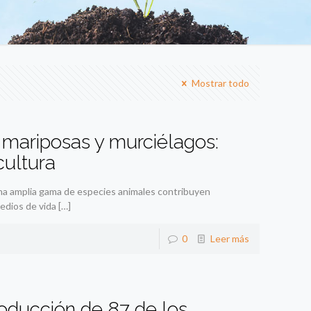
Mostrar todo
, mariposas y murciélagos:
cultura
una amplia gama de especies animales contribuyen
medios de vida
[…]
0
Leer más
roducción de 87 de los