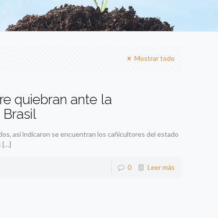
Mostrar todo
e quiebran ante la
Brasil
s, así indicaron se encuentran los cañicultores del estado
s
[…]
0
Leer más