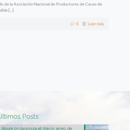
do de la Asociación Nacional de Productores de Cacao de
rdida
[…]
0
Leer más
Últimos Posts
Apure protagoniza el mayor arreo de