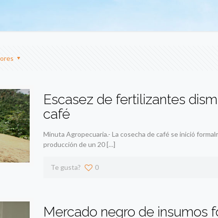
ores
Escasez de fertilizantes dis
café
Minuta Agropecuaria.- La cosecha de café se inició formal
producción de un 20
[…]
Te gusta?
0
Mercado negro de insumos 