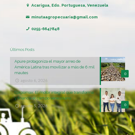
Acarigua, Edo. Portuguesa, Venezuela
minutaagropecuaria@gmail.com
0255-6647848
Últimos Posts
Apure protagoniza el mayor arreo de
América Latina tras movilizar a más de 6 mil
mautes
0
agosto 6, 2026
Corpomax: El motor integral que transforma
y financia el campo venezolano
0
agosto 5, 2026