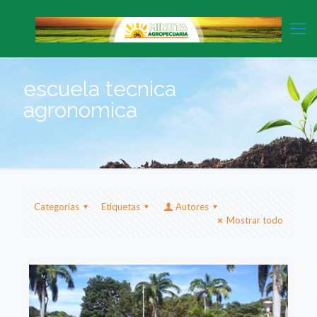
escuela tecnica
agronomica
Categorias
Etiquetas
Autores
Mostrar todo