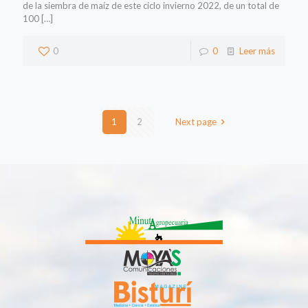
de la siembra de maíz de este ciclo invierno 2022, de un total de
100
[…]
0
0
Leer más
1
2
Next page