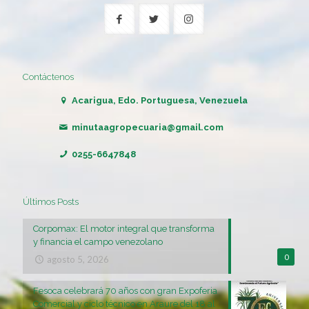
Contáctenos
Acarigua, Edo. Portuguesa, Venezuela
minutaagropecuaria@gmail.com
0255-6647848
Últimos Posts
Corpomax: El motor integral que transforma
y financia el campo venezolano
0
agosto 5, 2026
Fesoca celebrará 70 años con gran Expoferia
Comercial y ciclo técnico en Araure del 18 al