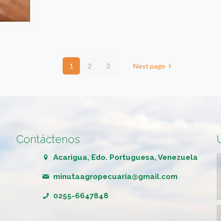
1
2
3
Next page
Contáctenos
Acarigua, Edo. Portuguesa, Venezuela
minutaagropecuaria@gmail.com
0255-6647848