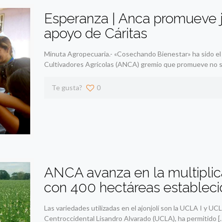
Esperanza | Anca promueve jo
apoyo de Cáritas
Minuta Agropecuaria.- «Cosechando Bienestar» ha sido el
Cultivadores Agrícolas (ANCA) gremio que promueve no so
Te gusta?
0
ANCA avanza en la multiplica
con 400 hectáreas estableci
Las variedades utilizadas en el ajonjolí son la UCLA I y U
Centroccidental Lisandro Alvarado (UCLA), ha permitido
[