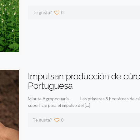
Te gusta?
0
Impulsan producción de cúrc
Portuguesa
Minuta Agropecuaria.- Las primeras 5 hectáreas de cúrcu
superficie para el impulso del
[…]
Te gusta?
0