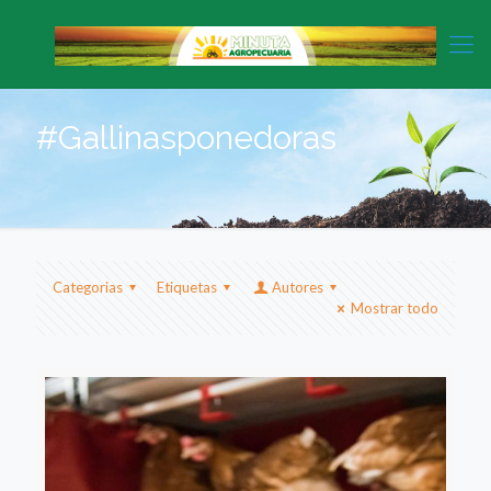
#Gallinasponedoras
Categorias
Etiquetas
Autores
Mostrar todo