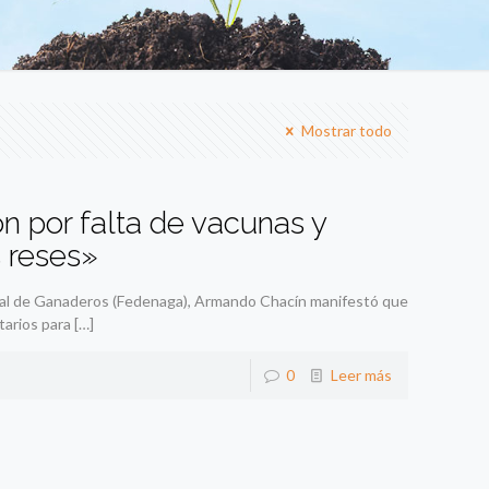
Mostrar todo
 por falta de vacunas y
s reses»
onal de Ganaderos (Fedenaga), Armando Chacín manifestó que
tarios para
[…]
0
Leer más