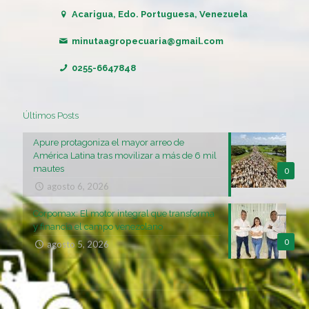
Acarigua, Edo. Portuguesa, Venezuela
minutaagropecuaria@gmail.com
0255-6647848
Últimos Posts
Apure protagoniza el mayor arreo de
América Latina tras movilizar a más de 6 mil
mautes
0
agosto 6, 2026
Corpomax: El motor integral que transforma
y financia el campo venezolano
0
agosto 5, 2026