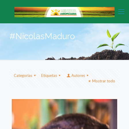
#NicolasMaduro
Categorias
Etiquetas
Autores
Mostrar todo