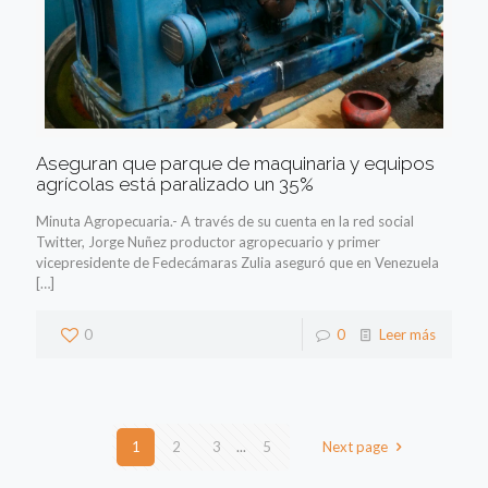
Aseguran que parque de maquinaria y equipos
agrícolas está paralizado un 35%
Minuta Agropecuaria.- A través de su cuenta en la red social
Twitter, Jorge Nuñez productor agropecuario y primer
vicepresidente de Fedecámaras Zulia aseguró que en Venezuela
[…]
0
0
Leer más
1
2
3
...
5
Next page