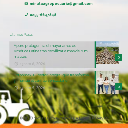
minutaagropecuaria@gmail.com
0255-6647848
Últimos Posts
Apure protagoniza el mayor arreo de
América Latina tras movilizar a más de 6 mil
mautes
0
agosto 6, 2026
Corpomax: El motor integral que transforma
y financia el campo venezolano
0
agosto 5, 2026
© 2020 Moya's Comunicaciones. All Rights Reserved.