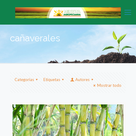
cañaverales
Categorias
Etiquetas
Autores
Mostrar todo