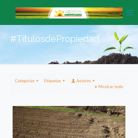
#TitulosdePropiedad
Categorias
Etiquetas
Autores
Mostrar todo