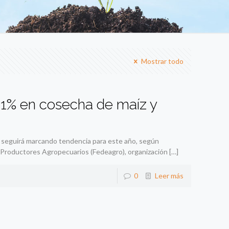
Mostrar todo
11% en cosecha de maíz y
al seguirá marcando tendencia para este año, según
 Productores Agropecuarios (Fedeagro), organización
[…]
0
Leer más