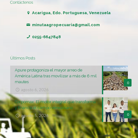
Contáctenos
Acarigua, Edo. Portuguesa, Venezuela
minutaagropecuaria@gmail.com
0255-6647848
Últimos Posts
Apure protagoniza el mayor arreo de
América Latina tras movilizar a más de 6 mil
mautes
0
agosto 6, 2026
Corpomax: El motor integral que transforma
y financia el campo venezolano
0
agosto 5, 2026