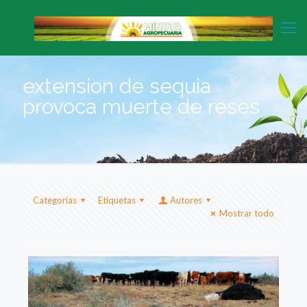
extension de sequia
provoca muerte de reses
Categorias
Etiquetas
Autores
Mostrar todo