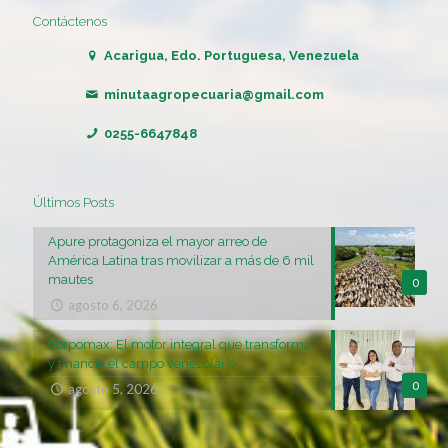
Contáctenos
Acarigua, Edo. Portuguesa, Venezuela
minutaagropecuaria@gmail.com
0255-6647848
Últimos Posts
Apure protagoniza el mayor arreo de
América Latina tras movilizar a más de 6 mil
mautes
0
agosto 6, 2026
Corpomax: El motor integral que transforma
y financia el campo venezolano
0
agosto 5, 2026