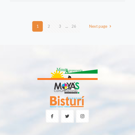
1
2
3
...
26
Next page