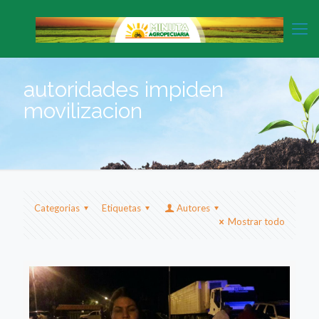
autoridades impiden
movilizacion
Categorias
Etiquetas
Autores
Mostrar todo