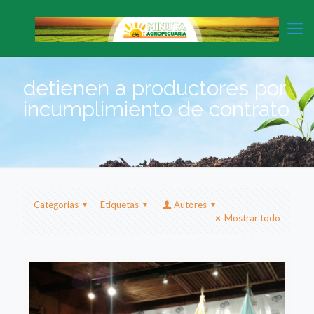
detienen a productores por
incumplimiento de contrato
Categorias
Etiquetas
Autores
Mostrar todo