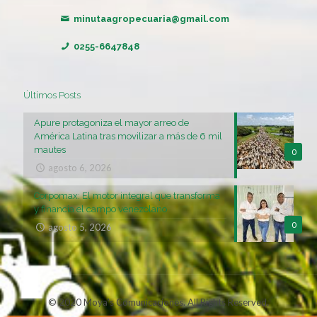
minutaagropecuaria@gmail.com
0255-6647848
Últimos Posts
Apure protagoniza el mayor arreo de
América Latina tras movilizar a más de 6 mil
mautes
0
agosto 6, 2026
Corpomax: El motor integral que transforma
y financia el campo venezolano
0
agosto 5, 2026
© 2020 Moya's Comunicaciones. All Rights Reserved.