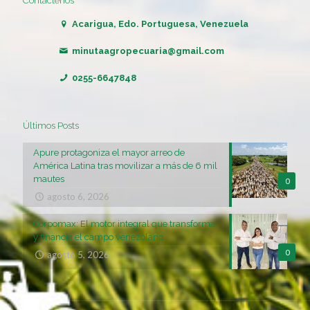
Contáctenos
Acarigua, Edo. Portuguesa, Venezuela
minutaagropecuaria@gmail.com
0255-6647848
Últimos Posts
Apure protagoniza el mayor arreo de
América Latina tras movilizar a más de 6 mil
mautes
0
agosto 6, 2026
Corpomax: El motor integral que transforma
y financia el campo venezolano
0
agosto 5, 2026