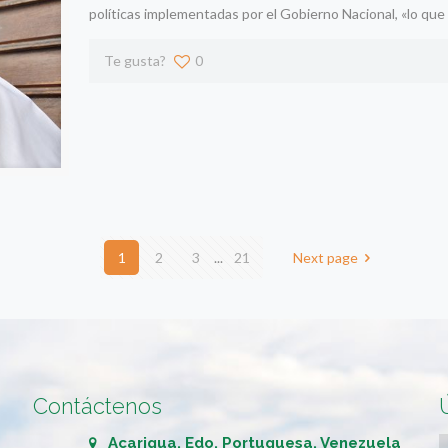
políticas implementadas por el Gobierno Nacional, «lo que
Te gusta?
0
1
2
3
...
21
Next page
Contáctenos
Acarigua, Edo. Portuguesa, Venezuela