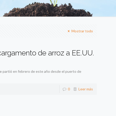
Mostrar todo
cargamento de arroz a EE.UU.
 partió en febrero de este año desde el puerto de
0
Leer más