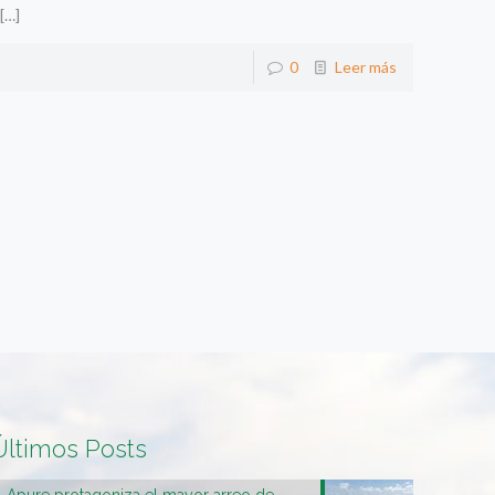
[…]
0
Leer más
Últimos Posts