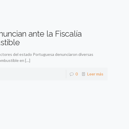
uncian ante la Fiscalía
stible
ctores del estado Portuguesa denunciaron diversas
combustible en
[…]
0
Leer más