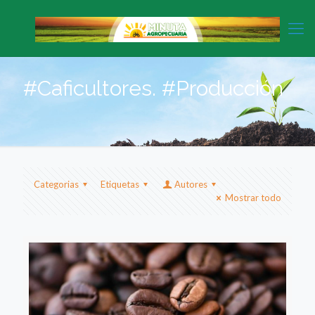
#Caficultores. #Producción
Categorias
Etiquetas
Autores
Mostrar todo