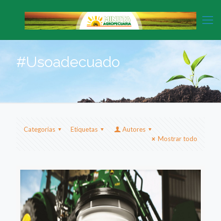
#Usoadecuado
Categorias
Etiquetas
Autores
Mostrar todo