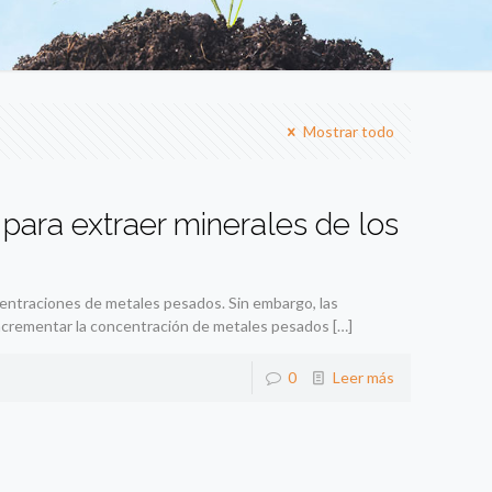
Mostrar todo
n para extraer minerales de los
entraciones de metales pesados. Sin embargo, las
incrementar la concentración de metales pesados
[…]
0
Leer más