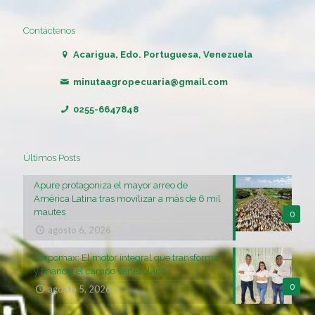
Contáctenos
Acarigua, Edo. Portuguesa, Venezuela
minutaagropecuaria@gmail.com
0255-6647848
Últimos Posts
Apure protagoniza el mayor arreo de
América Latina tras movilizar a más de 6 mil
mautes
0
agosto 6, 2026
Corpomax: El motor integral que transforma
y financia el campo venezolano
0
agosto 5, 2026