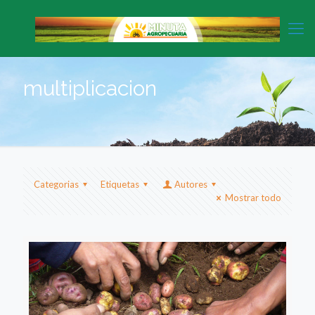
multiplicacion
Categorias
Etiquetas
Autores
Mostrar todo