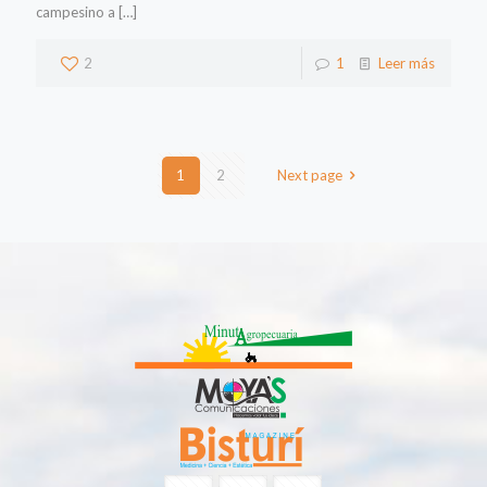
campesino a
[…]
2
1
Leer más
1
2
Next page