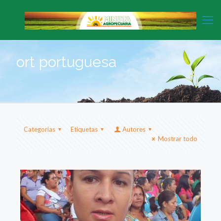
ort portuguesa
Categorias
Etiquetas
Autores
Mostrar todo