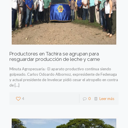
Productores en Táchira se agrupan para
resguardar producción de leche y carne
Minuta Agropecuaria.- El aparato productivo continua siendo
golpeado. Carlos Odoardo Albornoz, expresidente de Fedenaga
y actual presidente de Invelecar pidió cesar el atropello en contra
de
[…]
4
0
Leer más