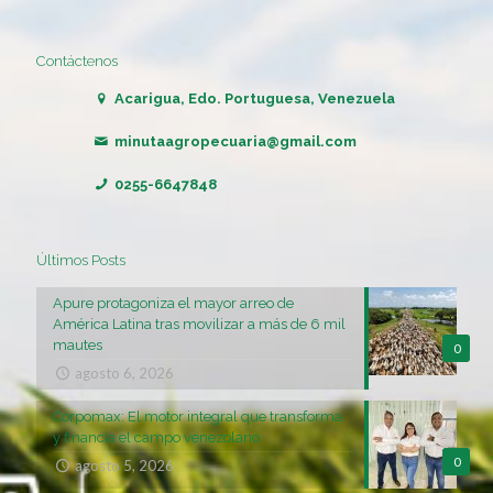
Contáctenos
Acarigua, Edo. Portuguesa, Venezuela
minutaagropecuaria@gmail.com
0255-6647848
Últimos Posts
Apure protagoniza el mayor arreo de
América Latina tras movilizar a más de 6 mil
mautes
0
agosto 6, 2026
Corpomax: El motor integral que transforma
y financia el campo venezolano
0
agosto 5, 2026