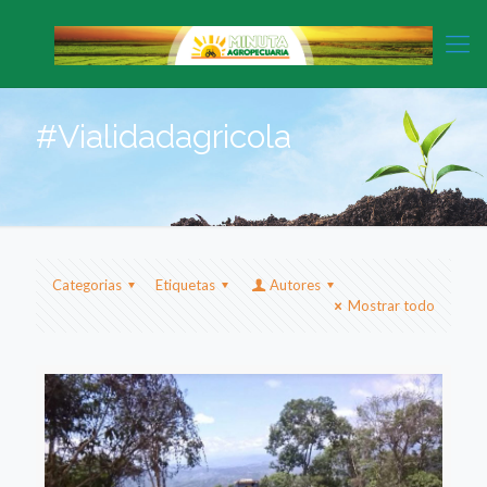
#Vialidadagricola
Categorias
Etiquetas
Autores
Mostrar todo