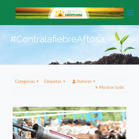
#ContralafiebreAftosa
Categorias
Etiquetas
Autores
Mostrar todo