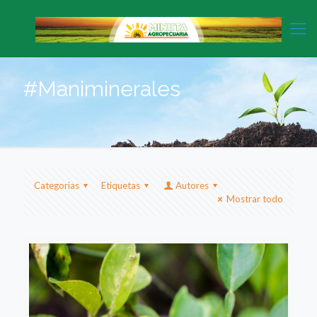
#Maniminerales
Categorias
Etiquetas
Autores
Mostrar todo