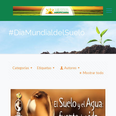
#DiaMundialdelSuelo
Categorias
Etiquetas
Autores
Mostrar todo