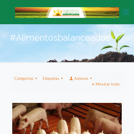
#Alimentosbalanceados
Categorias
Etiquetas
Autores
Mostrar todo