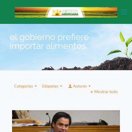
el gobierno prefiere
importar alimentos
Categorias
Etiquetas
Autores
Mostrar todo