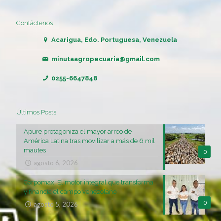
Contáctenos
Acarigua, Edo. Portuguesa, Venezuela
minutaagropecuaria@gmail.com
0255-6647848
Últimos Posts
Apure protagoniza el mayor arreo de
América Latina tras movilizar a más de 6 mil
mautes
0
agosto 6, 2026
Corpomax: El motor integral que transforma
y financia el campo venezolano
0
agosto 5, 2026