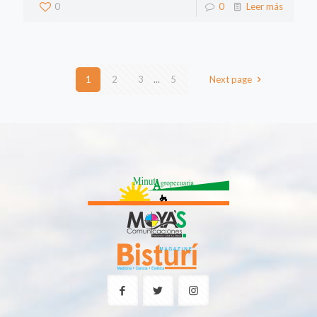
0
0
Leer más
1
2
3
...
5
Next page