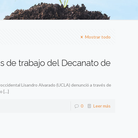
Mostrar todo
es de trabajo del Decanato de
roccidental Lisandro Alvarado (UCLA) denunció a través de
to
[…]
0
Leer más